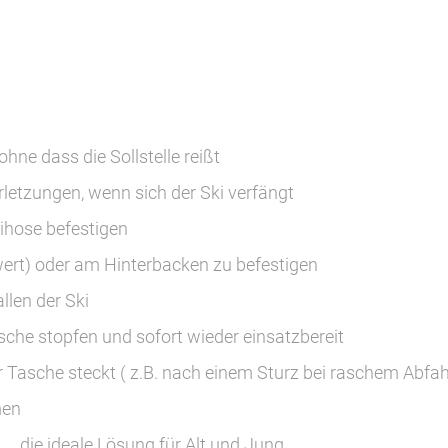
hne dass die Sollstelle reißt
rletzungen, wenn sich der Ski verfängt
ihose befestigen
rt) oder am Hinterbacken zu befestigen
len der Ski
che stopfen und sofort wieder einsatzbereit
er Tasche steckt ( z.B. nach einem Sturz bei raschem Abf
men
i, … die ideale Lösung für Alt und Jung