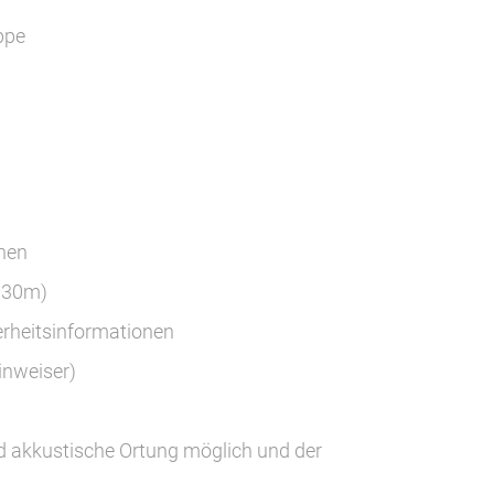
ppe
hen
. 30m)
erheitsinformationen
inweiser)
 akkustische Ortung möglich und der