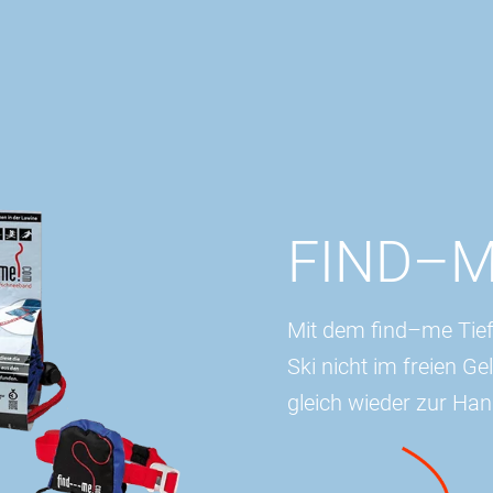
FIND–M
Mit dem find–me Ti
Ski nicht im freien G
gleich wieder zur Han