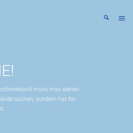
E!
efschneeband muss man seinen
elände suchen, sondern hat ihn
d.